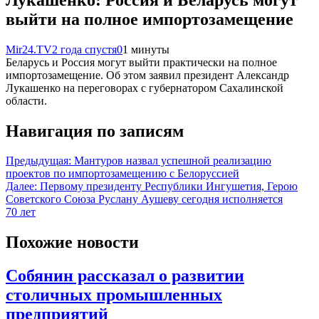
выйти на полное импортозамещение
Mir24.TV
2 года спустя
0
1 минуты
Беларусь и Россия могут выйти практически на полное
импортозамещение. Об этом заявил президент Александр
Лукашенко на переговорах с губернатором Сахалинской
области.
Навигация по записям
Предыдущая:
Мантуров назвал успешной реализацию
проектов по импортозамещению с Белоруссией
Далее:
Первому президенту Республики Ингушетия, Герою
Советского Союза Руслану Аушеву сегодня исполняется
70 лет
Похожие новости
Собянин рассказал о развитии
столичных промышленных
предприятий