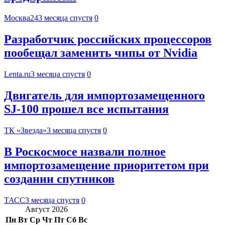
Москва24
3 месяца спустя
0
Разработчик российских процессоров
пообещал заменить чипы от Nvidia
Lenta.ru
3 месяца спустя
0
Двигатель для импортозамещенного
SJ-100 прошел все испытания
ТК «Звезда»
3 месяца спустя
0
В Роскосмосе назвали полное
импортозамещение приоритетом при
создании спутников
ТАСС
3 месяца спустя
0
Август 2026
Пн
Вт
Ср
Чт
Пт
Сб
Вс