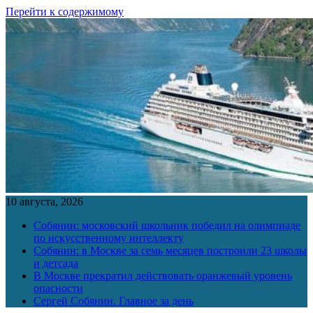
Перейти к содержимому
10 августа, 2026
Собянин: московский школьник победил на олимпиаде
по искусственному интеллекту
Собянин: в Москве за семь месяцев построили 23 школы
и детсада
В Москве прекратил действовать оранжевый уровень
опасности
Сергей Собянин. Главное за день