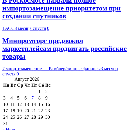
В Роскосмосе назвали полное
импортозамещение приоритетом при
создании спутников
ТАСС
3 месяца спустя
0
Минпромторг предложил
маркетплейсам продвигать российские
товары
Импортозамещение — Рамблер/личные финансы
3 месяца
спустя
0
Август 2026
Пн
Вт
Ср
Чт
Пт
Сб
Вс
1
2
3
4
5
6
7
8
9
10
11
12
13
14
15
16
17
18
19
20
21
22
23
24
25
26
27
28
29
30
31
« Июл