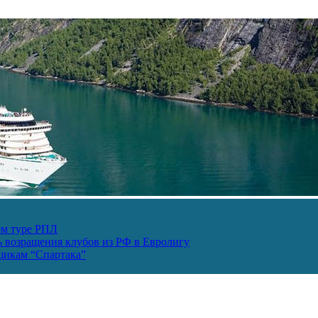
ом туре РПЛ
ь возращения клубов из РФ в Евролигу
ьщикам “Спартака”