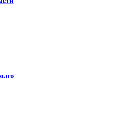
асти
олго