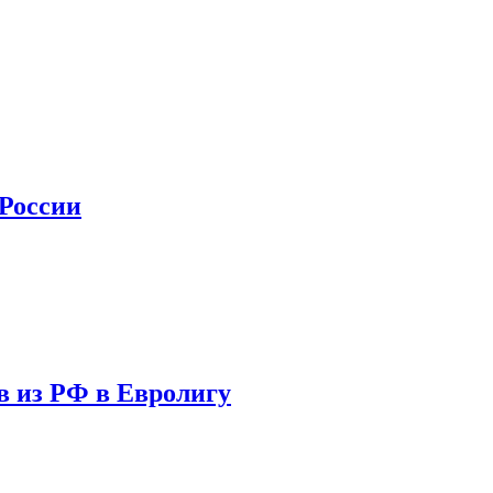
 России
в из РФ в Евролигу