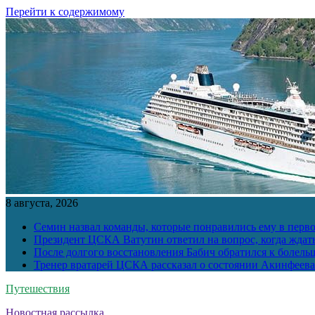
Перейти к содержимому
8 августа, 2026
Семин назвал команды, которые понравились ему в перв
Президент ЦСКА Ватутин ответил на вопрос, когда ждат
После долгого восстановления Бабич обратился к болел
Тренер вратарей ЦСКА рассказал о состоянии Акинфеева
Путешествия
Новостная рассылка