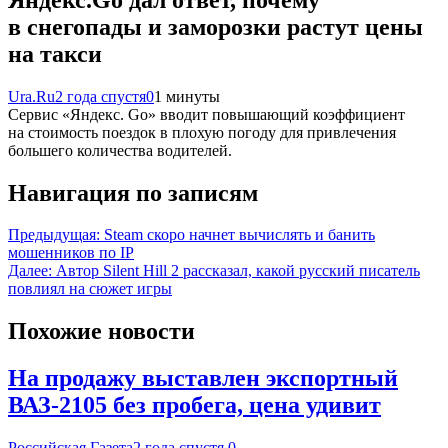
в снегопады и заморозки растут цены
на такси
Ura.Ru
2 года спустя
0
1 минуты
Сервис «Яндекс. Go» вводит повышающий коэффициент
на стоимость поездок в плохую погоду для привлечения
большего количества водителей.
Навигация по записям
Предыдущая:
Steam скоро начнет вычислять и банить
мошенников по IP
Далее:
Автор Silent Hill 2 рассказал, какой русский писатель
повлиял на сюжет игры
Похожие новости
На продажу выставлен экспортный
ВАЗ-2105 без пробега, цена удивит
Российская Газета
2 года спустя
0