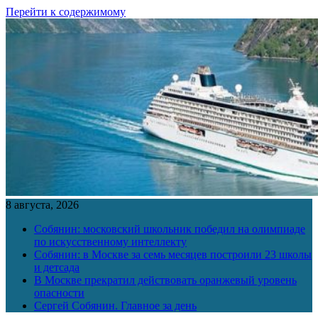
Перейти к содержимому
8 августа, 2026
Собянин: московский школьник победил на олимпиаде
по искусственному интеллекту
Собянин: в Москве за семь месяцев построили 23 школы
и детсада
В Москве прекратил действовать оранжевый уровень
опасности
Сергей Собянин. Главное за день