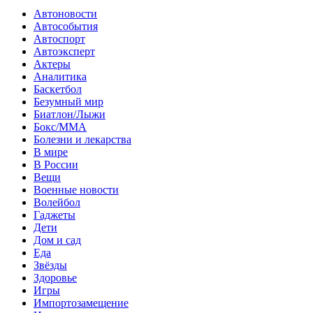
Автоновости
Автособытия
Автоспорт
Автоэксперт
Актеры
Аналитика
Баскетбол
Безумный мир
Биатлон/Лыжи
Бокс/MMA
Болезни и лекарства
В мире
В России
Вещи
Военные новости
Волейбол
Гаджеты
Дети
Дом и сад
Еда
Звёзды
Здоровье
Игры
Импортозамещение