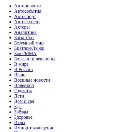
Автоновости
Автособытия
Автоспорт
Автоэксперт
Актеры
Аналитика
Баскетбол
Безумный мир
Биатлон/Лыжи
Бокс/MMA
Болезни и лекарства
В мире
В России
Вещи
Военные новости
Волейбол
Гаджеты
Дети
Дом и сад
Еда
Звёзды
Здоровье
Игры
Импортозамещение