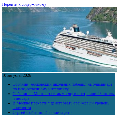
Перейти к содержимому
10 августа, 2026
Собянин: московский школьник победил на олимпиаде
по искусственному интеллекту
Собянин: в Москве за семь месяцев построили 23 школы
и детсада
В Москве прекратил действовать оранжевый уровень
опасности
Сергей Собянин. Главное за день