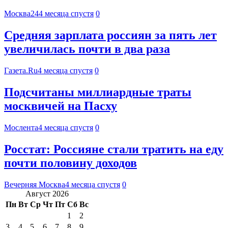
Москва24
4 месяца спустя
0
Средняя зарплата россиян за пять лет
увеличилась почти в два раза
Газета.Ru
4 месяца спустя
0
Подсчитаны миллиардные траты
москвичей на Пасху
Мослента
4 месяца спустя
0
Росстат: Россияне стали тратить на еду
почти половину доходов
Вечерняя Москва
4 месяца спустя
0
Август 2026
Пн
Вт
Ср
Чт
Пт
Сб
Вс
1
2
3
4
5
6
7
8
9