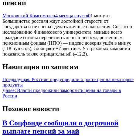
пенсии
Московский Комсомолец
4 месяца спустя
0
1 минуты
Большинство россиян ждут достойной старости от
государства и не спешат делать личные накопления. Согласно
исследованию Финансового университета, меньше всего
граждане готовы перечислять деньги негосударственным
пенсионным фондам (НПФ) — индекс доверия ушёл в минус
(–18 пунктов), сообщают «Известия». У страховых компаний
показатель также отрицательный (–12,2).
Навигация по записям
Предыдущая:
Россиян предупредили о росте цен на некоторые
продукты
Далее:
Власти предложили заморозить цены на товары в
России
Похожие новости
В Соцфонде сообщили о досрочной
выплате пенсий за май