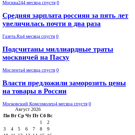
Москва24
4 месяца спустя
0
Средняя зарплата россиян за пять лет
увеличилась почти в два раза
Газета.Ru
4 месяца спустя
0
Подсчитаны миллиардные траты
москвичей на Пасху
Мослента
4 месяца спустя
0
Власти предложили заморозить цены
на товары в России
Московский Комсомолец
4 месяца спустя
0
Август 2026
Пн
Вт
Ср
Чт
Пт
Сб
Вс
1
2
3
4
5
6
7
8
9