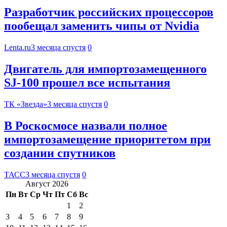
Разработчик российских процессоров
пообещал заменить чипы от Nvidia
Lenta.ru
3 месяца спустя
0
Двигатель для импортозамещенного
SJ-100 прошел все испытания
ТК «Звезда»
3 месяца спустя
0
В Роскосмосе назвали полное
импортозамещение приоритетом при
создании спутников
ТАСС
3 месяца спустя
0
Август 2026
Пн
Вт
Ср
Чт
Пт
Сб
Вс
1
2
3
4
5
6
7
8
9