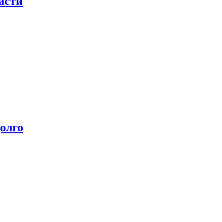
асти
олго