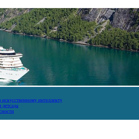
о искусственному интеллекту
 детсада
сности