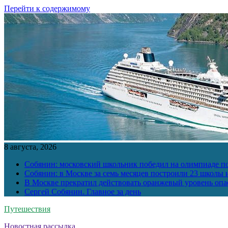
Перейти к содержимому
8 августа, 2026
Собянин: московский школьник победил на олимпиаде п
Собянин: в Москве за семь месяцев построили 23 школы и
В Москве прекратил действовать оранжевый уровень опа
Сергей Собянин. Главное за день
Путешествия
Новостная рассылка