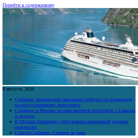
Перейти к содержимому
8 августа, 2026
Собянин: московский школьник победил на олимпиаде
по искусственному интеллекту
Собянин: в Москве за семь месяцев построили 23 школы
и детсада
В Москве прекратил действовать оранжевый уровень
опасности
Сергей Собянин. Главное за день