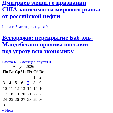
Дмитриев заявил о признании
США зависимости мирового рынка
от российской нефти
Lenta.ru
5 месяцев спустя
0
Бёгюрджю: перекрытие Баб-эль-
Мандебского пролива поставит
под угрозу всю экономику
Газета.Ru
5 месяцев спустя
0
Август 2026
Пн
Вт
Ср
Чт
Пт
Сб
Вс
1
2
3
4
5
6
7
8
9
10
11
12
13
14
15
16
17
18
19
20
21
22
23
24
25
26
27
28
29
30
31
« Июл