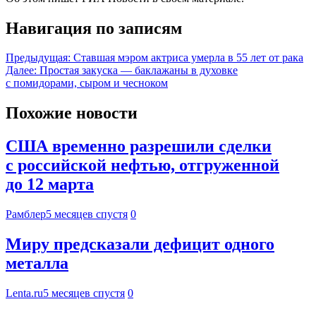
Навигация по записям
Предыдущая:
Ставшая мэром актриса умерла в 55 лет от рака
Далее:
Простая закуска — баклажаны в духовке
с помидорами, сыром и чесноком
Похожие новости
США временно разрешили сделки
с российской нефтью, отгруженной
до 12 марта
Рамблер
5 месяцев спустя
0
Миру предсказали дефицит одного
металла
Lenta.ru
5 месяцев спустя
0