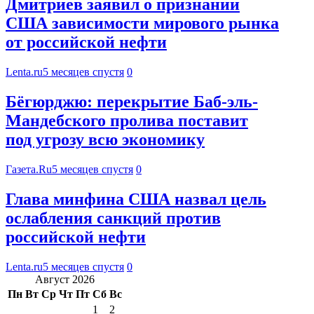
Дмитриев заявил о признании
США зависимости мирового рынка
от российской нефти
Lenta.ru
5 месяцев спустя
0
Бёгюрджю: перекрытие Баб-эль-
Мандебского пролива поставит
под угрозу всю экономику
Газета.Ru
5 месяцев спустя
0
Глава минфина США назвал цель
ослабления санкций против
российской нефти
Lenta.ru
5 месяцев спустя
0
Август 2026
Пн
Вт
Ср
Чт
Пт
Сб
Вс
1
2