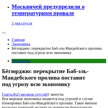
Москвичей предупредили о
температурном провале
3 дня спустя
Главная
Экономика
Бёгюрджю: перекрытие Баб-эль-Мандебского пролива
поставит под угрозу всю экономику
Экономика
Бёгюрджю: перекрытие Баб-эль-
Мандебского пролива поставит
под угрозу всю экономику
Газета.Ru
5 месяцев спустя
0
1 минуты
Вся мировая экономика окажется под угрозой в случае
блокировки Баб-эль-Мандебского пролива. Такое мнение
высказал турецкий эксперт по вопросам безопасности