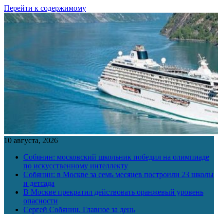
Перейти к содержимому
10 августа, 2026
Собянин: московский школьник победил на олимпиаде
по искусственному интеллекту
Собянин: в Москве за семь месяцев построили 23 школы
и детсада
В Москве прекратил действовать оранжевый уровень
опасности
Сергей Собянин. Главное за день