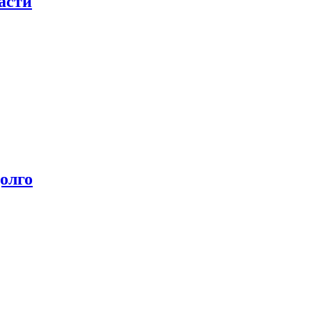
асти
олго