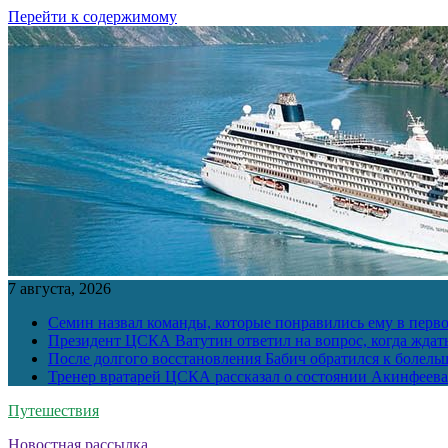
Перейти к содержимому
7 августа, 2026
Семин назвал команды, которые понравились ему в перв
Президент ЦСКА Ватутин ответил на вопрос, когда ждат
После долгого восстановления Бабич обратился к болел
Тренер вратарей ЦСКА рассказал о состоянии Акинфеева
Путешествия
Новостная рассылка