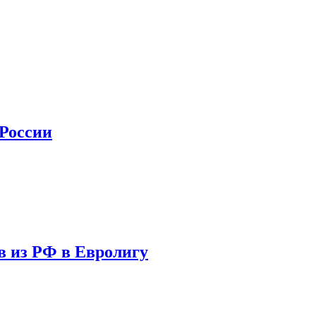
 России
в из РФ в Евролигу