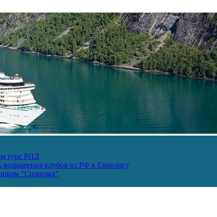
ом туре РПЛ
ь возращения клубов из РФ в Евролигу
ьщикам “Спартака”