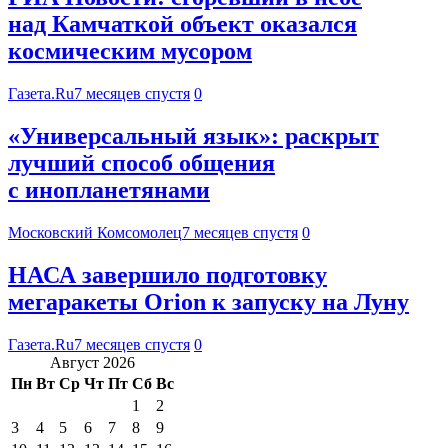
над Камчаткой объект оказался
космическим мусором
Газета.Ru
7 месяцев спустя
0
«Универсальный язык»: раскрыт
лучший способ общения
с инопланетянами
Московский Комсомолец
7 месяцев спустя
0
НАСА завершило подготовку
мегаракеты Orion к запуску на Луну
Газета.Ru
7 месяцев спустя
0
Август 2026
Пн
Вт
Ср
Чт
Пт
Сб
Вс
1
2
3
4
5
6
7
8
9