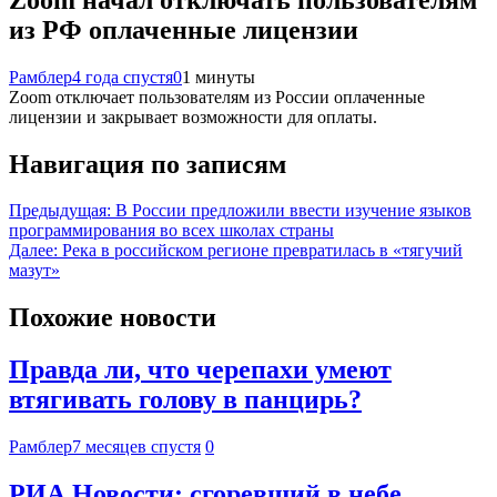
из РФ оплаченные лицензии
Рамблер
4 года спустя
0
1 минуты
Zoom отключает пользователям из России оплаченные
лицензии и закрывает возможности для оплаты.
Навигация по записям
Предыдущая:
В России предложили ввести изучение языков
программирования во всех школах страны
Далее:
Река в российском регионе превратилась в «тягучий
мазут»
Похожие новости
Правда ли, что черепахи умеют
втягивать голову в панцирь?
Рамблер
7 месяцев спустя
0
РИА Новости: сгоревший в небе