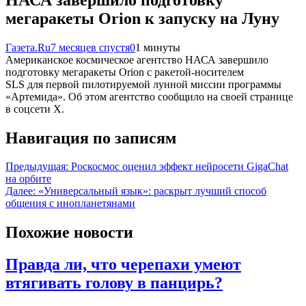
мегаракеты Orion к запуску на Луну
Газета.Ru
7 месяцев спустя
0
1 минуты
Американское космическое агентство НАСА завершило
подготовку мегаракеты Orion с ракетой-носителем
SLS для первой пилотируемой лунной миссии программы
«Артемида». Об этом агентство сообщило на своей странице
в соцсети X.
Навигация по записям
Предыдущая:
Роскосмос оценил эффект нейросети GigaChat
на орбите
Далее:
«Универсальный язык»: раскрыт лучший способ
общения с инопланетянами
Похожие новости
Правда ли, что черепахи умеют
втягивать голову в панцирь?