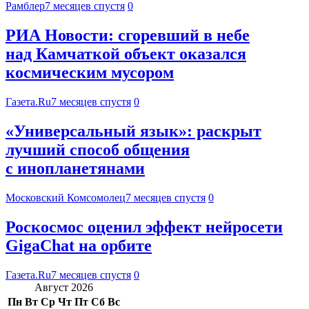
Рамблер
7 месяцев спустя
0
РИА Новости: сгоревший в небе
над Камчаткой объект оказался
космическим мусором
Газета.Ru
7 месяцев спустя
0
«Универсальный язык»: раскрыт
лучший способ общения
с инопланетянами
Московский Комсомолец
7 месяцев спустя
0
Роскосмос оценил эффект нейросети
GigaChat на орбите
Газета.Ru
7 месяцев спустя
0
Август 2026
Пн
Вт
Ср
Чт
Пт
Сб
Вс