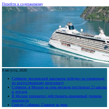
Перейти к содержимому
8 августа, 2026
Собянин: московский школьник победил на олимпиаде
по искусственному интеллекту
Собянин: в Москве за семь месяцев построили 23 школы
и детсада
В Москве прекратил действовать оранжевый уровень
опасности
Сергей Собянин. Главное за день