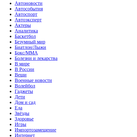
Автоновости
Автособытия
Автоспорт
Автоэксперт
Актеры
Аналитика
Баскетбол
Безумный мир
Биатлон/Лыжи
Бокс/MMA
Болезни и лекарства
В мире
В России
Вещи
Военные новости
Волейбол
Гаджеты
Дети
Дом и сад
Еда
Звёзды
Здоровье
Игры
Импортозамещение
Интернет