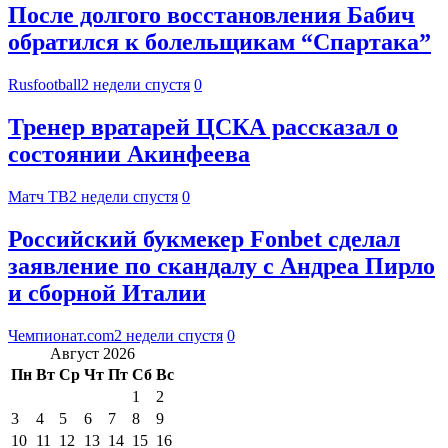
После долгого восстановления Бабич
обратился к болельщикам “Спартака”
Rusfootball
2 недели спустя
0
Тренер вратарей ЦСКА рассказал о
состоянии Акинфеева
Матч ТВ
2 недели спустя
0
Российский букмекер Fonbet сделал
заявление по скандалу с Андреа Пирло
и сборной Италии
Чемпионат.com
2 недели спустя
0
Август 2026
Пн
Вт
Ср
Чт
Пт
Сб
Вс
1
2
3
4
5
6
7
8
9
10
11
12
13
14
15
16