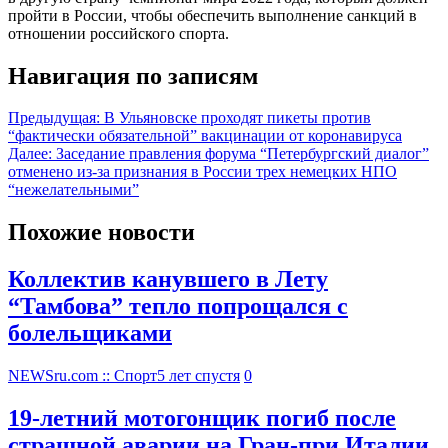
пройти в России, чтобы обеспечить выполнение санкций в
отношении российского спорта.
Навигация по записям
Предыдущая:
В Ульяновске проходят пикеты против
“фактически обязательной” вакцинации от коронавируса
Далее:
Заседание правления форума “Петербургский диалог”
отменено из-за признания в России трех немецких НПО
“нежелательными”
Похожие новости
Коллектив канувшего в Лету
“Тамбова” тепло попрощался с
болельщиками
NEWSru.com :: Спорт
5 лет спустя
0
19-летний мотогонщик погиб после
страшной аварии на Гран-при Италии