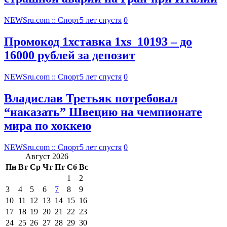
NEWSru.com :: Спорт
5 лет спустя
0
Промокод 1хставка 1xs_10193 – до
16000 рублей за депозит
NEWSru.com :: Спорт
5 лет спустя
0
Владислав Третьяк потребовал
“наказать” Швецию на чемпионате
мира по хоккею
NEWSru.com :: Спорт
5 лет спустя
0
Август 2026
Пн
Вт
Ср
Чт
Пт
Сб
Вс
1
2
3
4
5
6
7
8
9
10
11
12
13
14
15
16
17
18
19
20
21
22
23
24
25
26
27
28
29
30