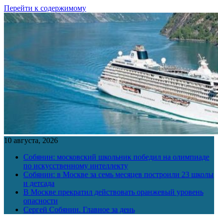
Перейти к содержимому
10 августа, 2026
Собянин: московский школьник победил на олимпиаде
по искусственному интеллекту
Собянин: в Москве за семь месяцев построили 23 школы
и детсада
В Москве прекратил действовать оранжевый уровень
опасности
Сергей Собянин. Главное за день