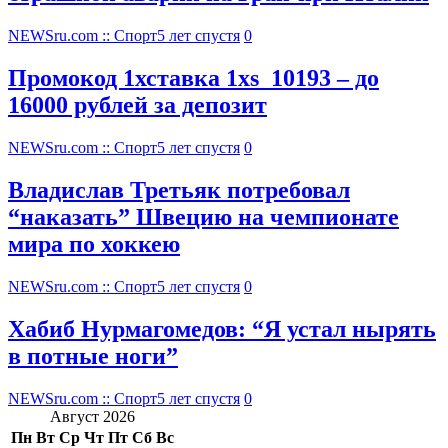
NEWSru.com :: Спорт
5 лет спустя
0
Промокод 1хставка 1xs_10193 – до
16000 рублей за депозит
NEWSru.com :: Спорт
5 лет спустя
0
Владислав Третьяк потребовал
“наказать” Швецию на чемпионате
мира по хоккею
NEWSru.com :: Спорт
5 лет спустя
0
Хабиб Нурмагомедов: “Я устал нырять
в потные ноги”
NEWSru.com :: Спорт
5 лет спустя
0
Август 2026
Пн
Вт
Ср
Чт
Пт
Сб
Вс