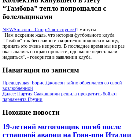
“Тамбова” тепло попрощался с
болельщиками
NEWSru.com :: Спорт
5 лет спустя
0
1 минуты
"Нам искренне жаль, что история футбольного клуба
"Тамбов" так бесславно и скоротечно подошла к концу,
принять это очень непросто. В последнее время мы не раз
оказывались на краю пропасти, однако не переставали
надеяться", - говорится в заявлении клуба.
Навигация по записям
Предыдущая:
Борис Джонсон тайно обвенчался со своей
возлюбленной
Далее:
Партия Саакашвили решила прекратить бойкот
парламента Грузии
Похожие новости
19-летний мотогонщик погиб после
страшной аварии на Гран-при Италии