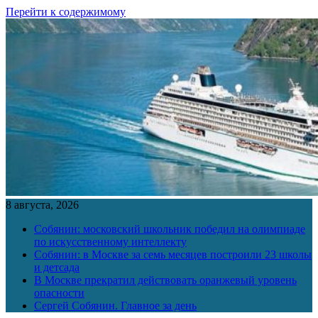
Перейти к содержимому
8 августа, 2026
Собянин: московский школьник победил на олимпиаде
по искусственному интеллекту
Собянин: в Москве за семь месяцев построили 23 школы
и детсада
В Москве прекратил действовать оранжевый уровень
опасности
Сергей Собянин. Главное за день