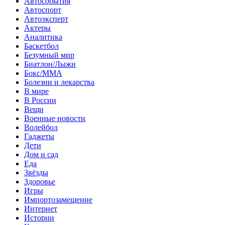
Автособытия
Автоспорт
Автоэксперт
Актеры
Аналитика
Баскетбол
Безумный мир
Биатлон/Лыжи
Бокс/MMA
Болезни и лекарства
В мире
В России
Вещи
Военные новости
Волейбол
Гаджеты
Дети
Дом и сад
Еда
Звёзды
Здоровье
Игры
Импортозамещение
Интернет
Истории