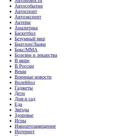
Автоновости
Автособытия
Автоспорт
Автоэксперт
Актеры
Аналитика
Баскетбол
Безумный мир
Биатлон/Лыжи
Бокс/MMA
Болезни и лекарства
В мире
В России
Вещи
Военные новости
Волейбол
Гаджеты
Дети
Дом и сад
Еда
Звёзды
Здоровье
Игры
Импортозамещение
Интернет