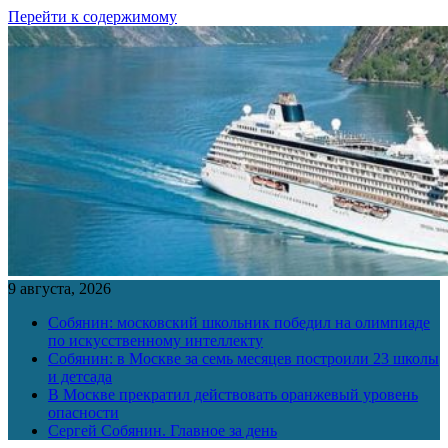
Перейти к содержимому
9 августа, 2026
Собянин: московский школьник победил на олимпиаде
по искусственному интеллекту
Собянин: в Москве за семь месяцев построили 23 школы
и детсада
В Москве прекратил действовать оранжевый уровень
опасности
Сергей Собянин. Главное за день