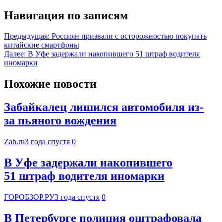
Навигация по записям
Предыдущая:
Россиян призвали с осторожностью покупать
китайские смартфоны
Далее:
В Уфе задержали накопившего 51 штраф водителя
иномарки
Похожие новости
Забайкалец лишился автомобиля из-
за пьяного вождения
Zab.ru
3 года спустя
0
В Уфе задержали накопившего
51 штраф водителя иномарки
ГОРОБЗОР.РУ
3 года спустя
0
В Петербурге полиция оштрафовала