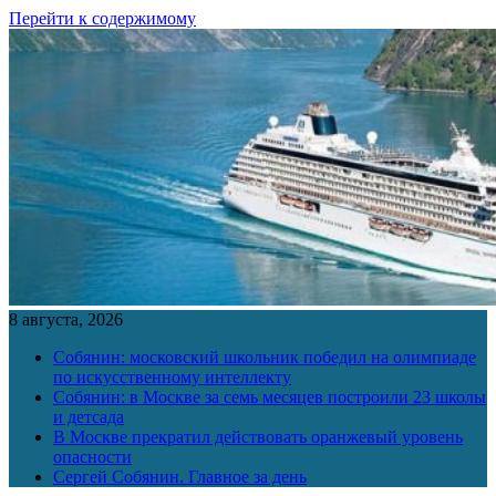
Перейти к содержимому
8 августа, 2026
Собянин: московский школьник победил на олимпиаде
по искусственному интеллекту
Собянин: в Москве за семь месяцев построили 23 школы
и детсада
В Москве прекратил действовать оранжевый уровень
опасности
Сергей Собянин. Главное за день