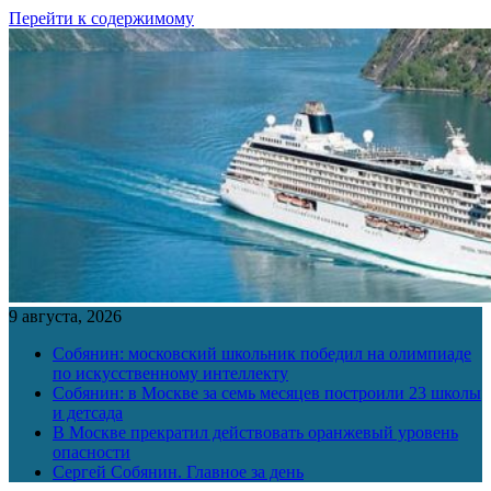
Перейти к содержимому
9 августа, 2026
Собянин: московский школьник победил на олимпиаде
по искусственному интеллекту
Собянин: в Москве за семь месяцев построили 23 школы
и детсада
В Москве прекратил действовать оранжевый уровень
опасности
Сергей Собянин. Главное за день