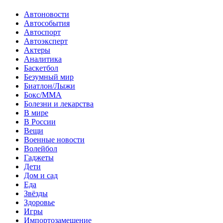
Автоновости
Автособытия
Автоспорт
Автоэксперт
Актеры
Аналитика
Баскетбол
Безумный мир
Биатлон/Лыжи
Бокс/MMA
Болезни и лекарства
В мире
В России
Вещи
Военные новости
Волейбол
Гаджеты
Дети
Дом и сад
Еда
Звёзды
Здоровье
Игры
Импортозамещение