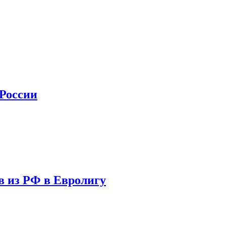
 России
в из РФ в Евролигу