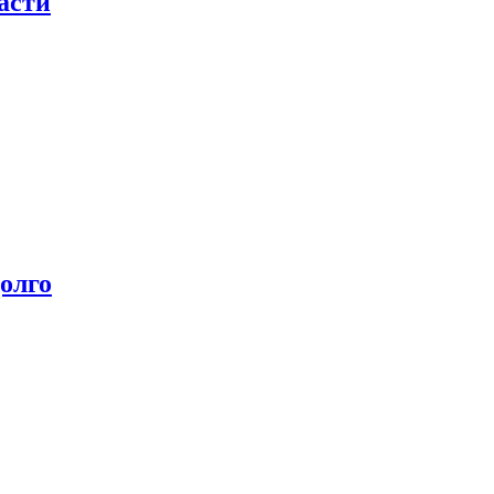
асти
олго