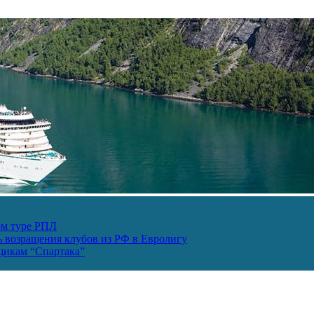
ом туре РПЛ
ь возращения клубов из РФ в Евролигу
ьщикам “Спартака”