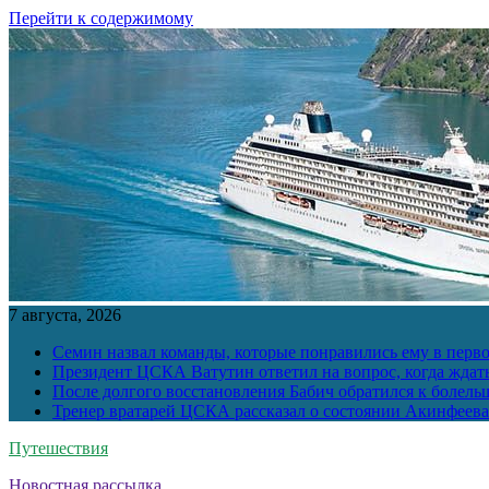
Перейти к содержимому
7 августа, 2026
Семин назвал команды, которые понравились ему в перв
Президент ЦСКА Ватутин ответил на вопрос, когда ждат
После долгого восстановления Бабич обратился к болел
Тренер вратарей ЦСКА рассказал о состоянии Акинфеева
Путешествия
Новостная рассылка