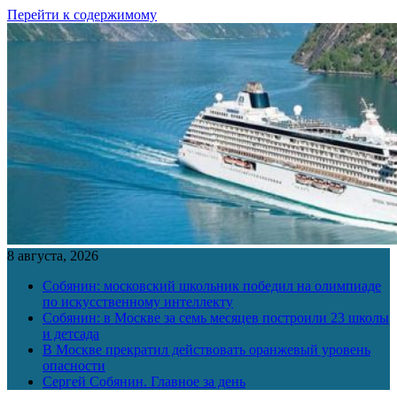
Перейти к содержимому
8 августа, 2026
Собянин: московский школьник победил на олимпиаде
по искусственному интеллекту
Собянин: в Москве за семь месяцев построили 23 школы
и детсада
В Москве прекратил действовать оранжевый уровень
опасности
Сергей Собянин. Главное за день