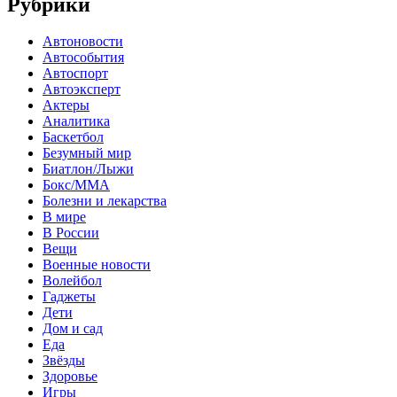
Рубрики
Автоновости
Автособытия
Автоспорт
Автоэксперт
Актеры
Аналитика
Баскетбол
Безумный мир
Биатлон/Лыжи
Бокс/MMA
Болезни и лекарства
В мире
В России
Вещи
Военные новости
Волейбол
Гаджеты
Дети
Дом и сад
Еда
Звёзды
Здоровье
Игры