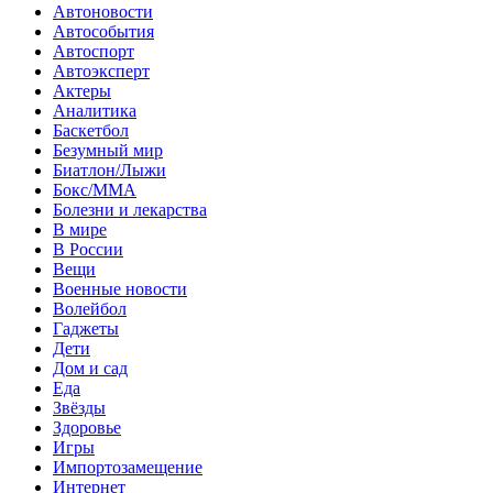
Автоновости
Автособытия
Автоспорт
Автоэксперт
Актеры
Аналитика
Баскетбол
Безумный мир
Биатлон/Лыжи
Бокс/MMA
Болезни и лекарства
В мире
В России
Вещи
Военные новости
Волейбол
Гаджеты
Дети
Дом и сад
Еда
Звёзды
Здоровье
Игры
Импортозамещение
Интернет