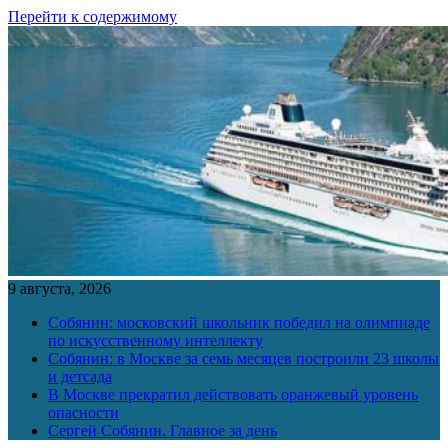
Перейти к содержимому
9 августа, 2026
Собянин: московский школьник победил на олимпиаде
по искусственному интеллекту
Собянин: в Москве за семь месяцев построили 23 школы
и детсада
В Москве прекратил действовать оранжевый уровень
опасности
Сергей Собянин. Главное за день