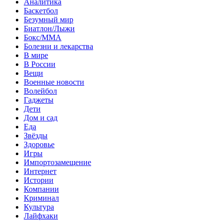
Аналитика
Баскетбол
Безумный мир
Биатлон/Лыжи
Бокс/MMA
Болезни и лекарства
В мире
В России
Вещи
Военные новости
Волейбол
Гаджеты
Дети
Дом и сад
Еда
Звёзды
Здоровье
Игры
Импортозамещение
Интернет
Истории
Компании
Криминал
Культура
Лайфхаки