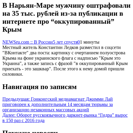
В Нарьян-Маре мужчину оштрафовали
на 35 тыс. рублей из-за публикации в
интернете про “оккупированный”
Крым
NEWSru.com :: В России
5 лет спустя
0
1 минуты
Местный житель Константин Ледков разместил в соцсети
"ВКонтакте" два поста: картинку с очертанием полуострова
Крыма на фоне украинского флага с надписью "Крым это
Украина", а также запись с фразой "в оккупированный Крым
приехать - это зашквар". После этого к нему домой пришли
силовики.
Навигация по записям
Предыдущая:
Гонконгский медиамагнат Джимми Лай
приговорен к дополнительным 14 месяцам тюрьмы за
организацию незаконных массовых акций
Далее:
Оборот русскоязычного даркнет-рынка “Гидра” вырос
в 150 раз с 2016 года