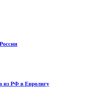
 России
в из РФ в Евролигу