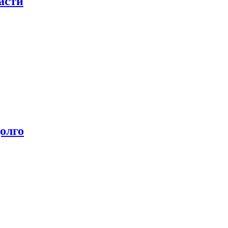
асти
олго