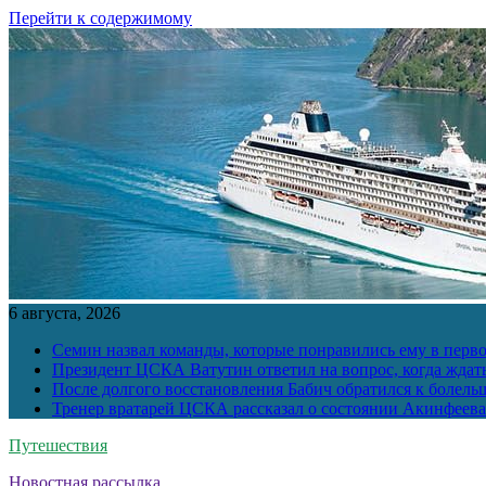
Перейти к содержимому
6 августа, 2026
Семин назвал команды, которые понравились ему в перв
Президент ЦСКА Ватутин ответил на вопрос, когда ждат
После долгого восстановления Бабич обратился к болел
Тренер вратарей ЦСКА рассказал о состоянии Акинфеева
Путешествия
Новостная рассылка