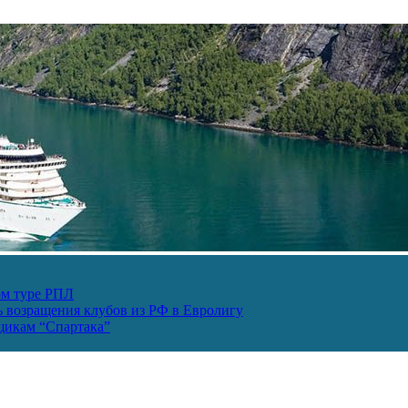
ом туре РПЛ
ь возращения клубов из РФ в Евролигу
ьщикам “Спартака”