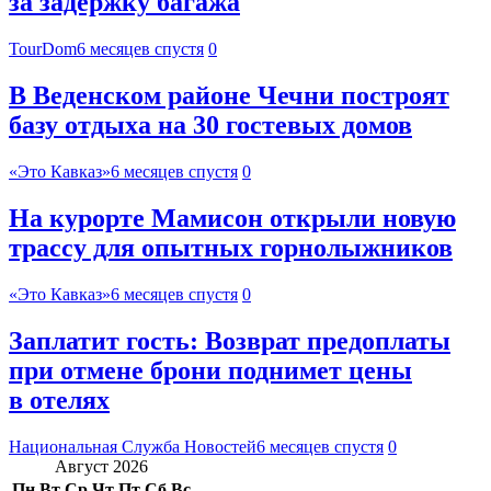
за задержку багажа
TourDom
6 месяцев спустя
0
В Веденском районе Чечни построят
базу отдыха на 30 гостевых домов
«Это Кавказ»
6 месяцев спустя
0
На курорте Мамисон открыли новую
трассу для опытных горнолыжников
«Это Кавказ»
6 месяцев спустя
0
Заплатит гость: Возврат предоплаты
при отмене брони поднимет цены
в отелях
Национальная Служба Новостей
6 месяцев спустя
0
Август 2026
Пн
Вт
Ср
Чт
Пт
Сб
Вс