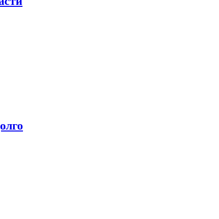
асти
олго