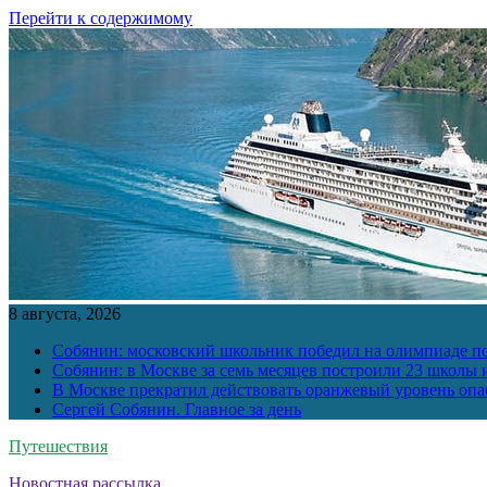
Перейти к содержимому
8 августа, 2026
Собянин: московский школьник победил на олимпиаде п
Собянин: в Москве за семь месяцев построили 23 школы и
В Москве прекратил действовать оранжевый уровень опа
Сергей Собянин. Главное за день
Путешествия
Новостная рассылка