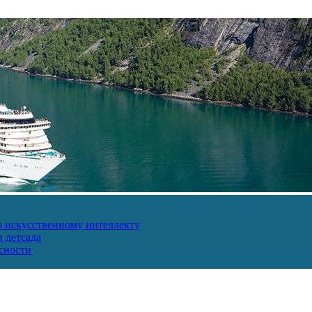
о искусственному интеллекту
 детсада
сности