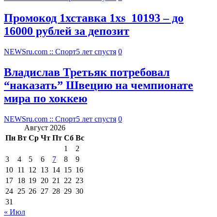
Промокод 1хставка 1xs_10193 – до
16000 рублей за депозит
NEWSru.com :: Спорт
5 лет спустя
0
Владислав Третьяк потребовал
“наказать” Швецию на чемпионате
мира по хоккею
NEWSru.com :: Спорт
5 лет спустя
0
Август 2026
Пн
Вт
Ср
Чт
Пт
Сб
Вс
1
2
3
4
5
6
7
8
9
10
11
12
13
14
15
16
17
18
19
20
21
22
23
24
25
26
27
28
29
30
31
« Июл