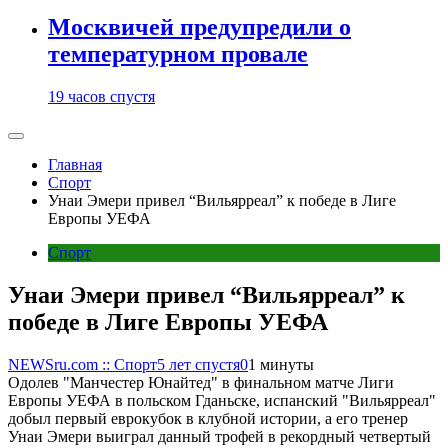
Москвичей предупредили о
температурном провале
19 часов спустя
Главная
Спорт
Унаи Эмери привел “Вильярреал” к победе в Лиге
Европы УЕФА
Спорт
Унаи Эмери привел “Вильярреал” к
победе в Лиге Европы УЕФА
NEWSru.com :: Спорт
5 лет спустя
0
1 минуты
Одолев "Манчестер Юнайтед" в финальном матче Лиги
Европы УЕФА в польском Гданьске, испанский "Вильярреал"
добыл первый еврокубок в клубной истории, а его тренер
Унаи Эмери выиграл данный трофей в рекордный четвертый