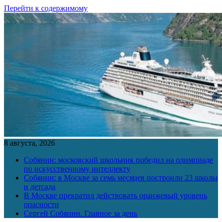
Перейти к содержимому
8 августа, 2026
Собянин: московский школьник победил на олимпиаде
по искусственному интеллекту
Собянин: в Москве за семь месяцев построили 23 школы
и детсада
В Москве прекратил действовать оранжевый уровень
опасности
Сергей Собянин. Главное за день