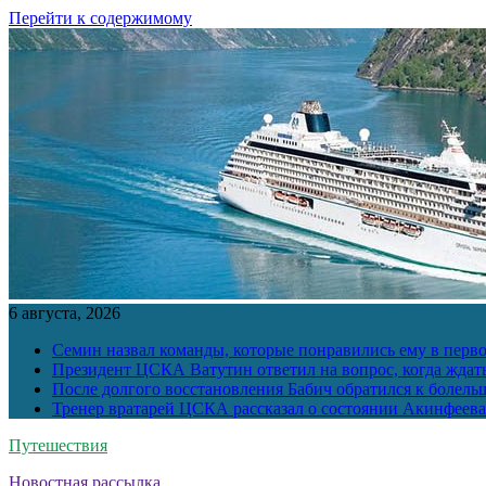
Перейти к содержимому
6 августа, 2026
Семин назвал команды, которые понравились ему в перв
Президент ЦСКА Ватутин ответил на вопрос, когда ждат
После долгого восстановления Бабич обратился к болел
Тренер вратарей ЦСКА рассказал о состоянии Акинфеева
Путешествия
Новостная рассылка