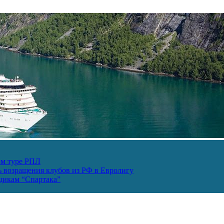
ом туре РПЛ
ь возращения клубов из РФ в Евролигу
ьщикам “Спартака”