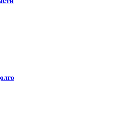
асти
олго