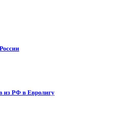
 России
в из РФ в Евролигу