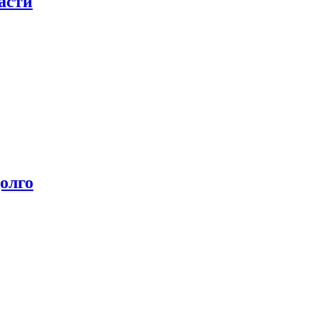
асти
олго