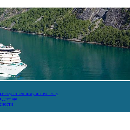
о искусственному интеллекту
 детсада
сности