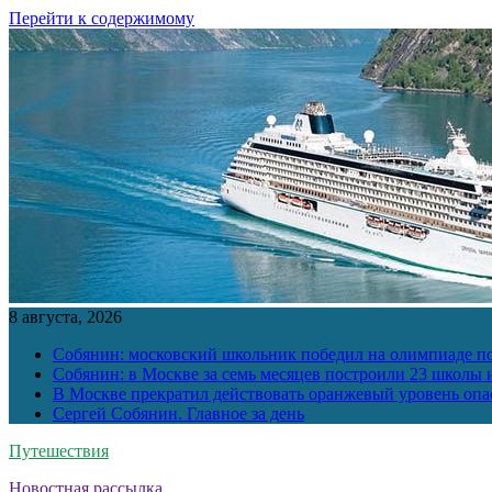
Перейти к содержимому
8 августа, 2026
Собянин: московский школьник победил на олимпиаде п
Собянин: в Москве за семь месяцев построили 23 школы и
В Москве прекратил действовать оранжевый уровень опа
Сергей Собянин. Главное за день
Путешествия
Новостная рассылка