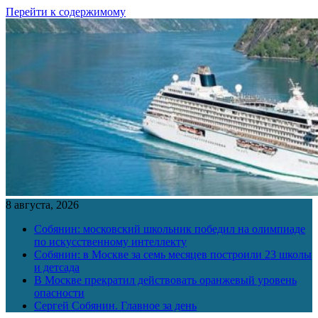
Перейти к содержимому
8 августа, 2026
Собянин: московский школьник победил на олимпиаде
по искусственному интеллекту
Собянин: в Москве за семь месяцев построили 23 школы
и детсада
В Москве прекратил действовать оранжевый уровень
опасности
Сергей Собянин. Главное за день