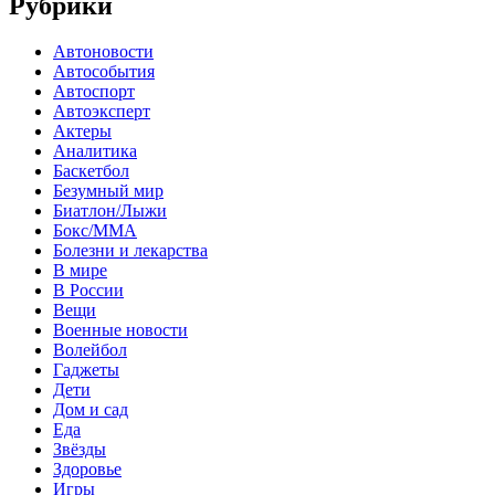
Рубрики
Автоновости
Автособытия
Автоспорт
Автоэксперт
Актеры
Аналитика
Баскетбол
Безумный мир
Биатлон/Лыжи
Бокс/MMA
Болезни и лекарства
В мире
В России
Вещи
Военные новости
Волейбол
Гаджеты
Дети
Дом и сад
Еда
Звёзды
Здоровье
Игры