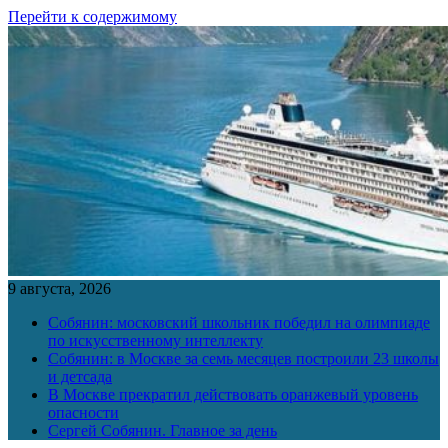
Перейти к содержимому
9 августа, 2026
Собянин: московский школьник победил на олимпиаде
по искусственному интеллекту
Собянин: в Москве за семь месяцев построили 23 школы
и детсада
В Москве прекратил действовать оранжевый уровень
опасности
Сергей Собянин. Главное за день