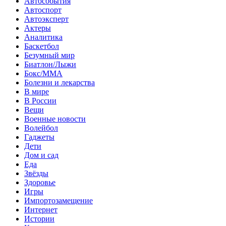
Автособытия
Автоспорт
Автоэксперт
Актеры
Аналитика
Баскетбол
Безумный мир
Биатлон/Лыжи
Бокс/MMA
Болезни и лекарства
В мире
В России
Вещи
Военные новости
Волейбол
Гаджеты
Дети
Дом и сад
Еда
Звёзды
Здоровье
Игры
Импортозамещение
Интернет
Истории