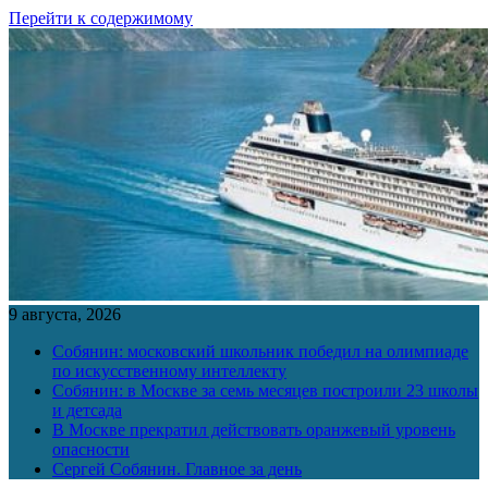
Перейти к содержимому
9 августа, 2026
Собянин: московский школьник победил на олимпиаде
по искусственному интеллекту
Собянин: в Москве за семь месяцев построили 23 школы
и детсада
В Москве прекратил действовать оранжевый уровень
опасности
Сергей Собянин. Главное за день