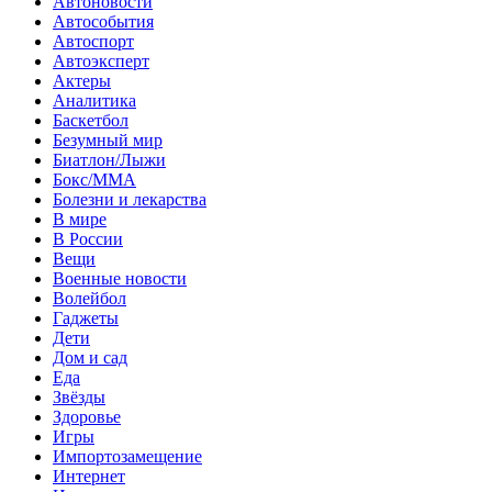
Автоновости
Автособытия
Автоспорт
Автоэксперт
Актеры
Аналитика
Баскетбол
Безумный мир
Биатлон/Лыжи
Бокс/MMA
Болезни и лекарства
В мире
В России
Вещи
Военные новости
Волейбол
Гаджеты
Дети
Дом и сад
Еда
Звёзды
Здоровье
Игры
Импортозамещение
Интернет