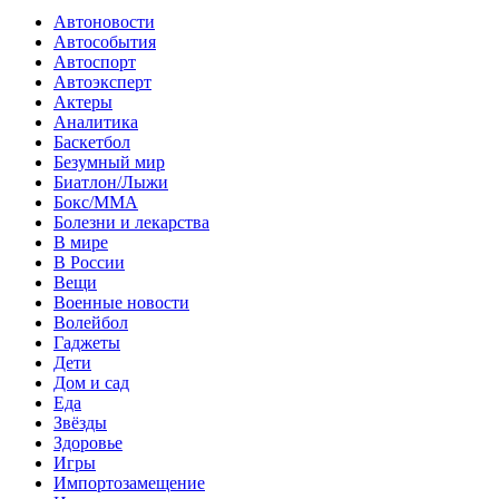
Автоновости
Автособытия
Автоспорт
Автоэксперт
Актеры
Аналитика
Баскетбол
Безумный мир
Биатлон/Лыжи
Бокс/MMA
Болезни и лекарства
В мире
В России
Вещи
Военные новости
Волейбол
Гаджеты
Дети
Дом и сад
Еда
Звёзды
Здоровье
Игры
Импортозамещение