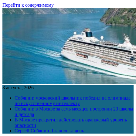
Перейти к содержимому
8 августа, 2026
Собянин: московский школьник победил на олимпиаде
по искусственному интеллекту
Собянин: в Москве за семь месяцев построили 23 школы
и детсада
В Москве прекратил действовать оранжевый уровень
опасности
Сергей Собянин. Главное за день