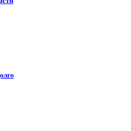
асти
олго