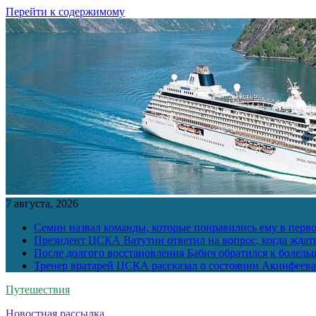
Перейти к содержимому
7 августа, 2026
Семин назвал команды, которые понравились ему в перв
Президент ЦСКА Ватутин ответил на вопрос, когда ждат
После долгого восстановления Бабич обратился к болел
Тренер вратарей ЦСКА рассказал о состоянии Акинфеева
Путешествия
Новостная рассылка