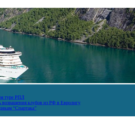
ом туре РПЛ
ь возращения клубов из РФ в Евролигу
ьщикам “Спартака”