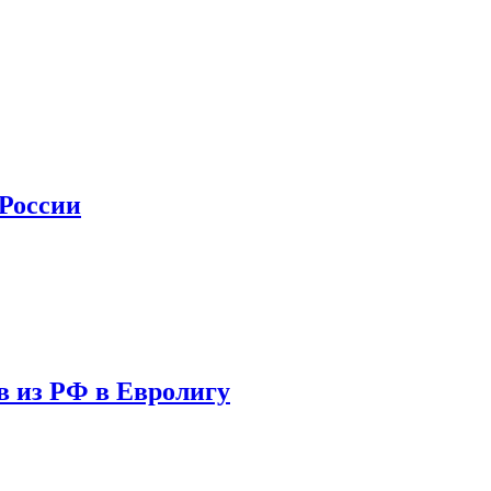
 России
в из РФ в Евролигу