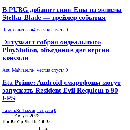
В PUBG добавят скин Евы из экшена
Stellar Blade — трейлер события
Чемпионат.com
4 месяца спустя
0
Энтузиаст собрал «идеальную»
PlayStation, объединив две версии
консоли
Anti-Malware.ru
4 месяца спустя
0
Eta Prime: Android-смартфоны могут
запускать Resident Evil Requiem в 90
FPS
Газета.Ru
4 месяца спустя
0
Август 2026
Пн
Вт
Ср
Чт
Пт
Сб
Вс
1
2