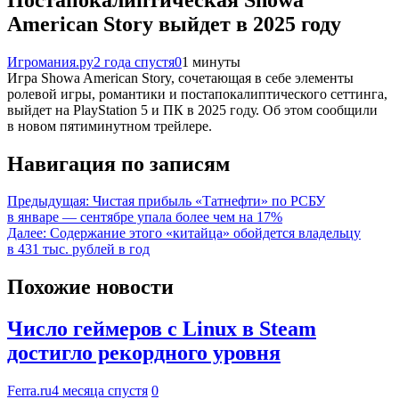
American Story выйдет в 2025 году
Игромания.ру
2 года спустя
0
1 минуты
Игра Showa American Story, сочетающая в себе элементы
ролевой игры, романтики и постапокалиптического сеттинга,
выйдет на PlayStation 5 и ПК в 2025 году. Об этом сообщили
в новом пятиминутном трейлере.
Навигация по записям
Предыдущая:
Чистая прибыль «Татнефти» по РСБУ
в январе — сентябре упала более чем на 17%
Далее:
Содержание этого «китайца» обойдется владельцу
в 431 тыс. рублей в год
Похожие новости
Число геймеров с Linux в Steam
достигло рекордного уровня
Ferra.ru
4 месяца спустя
0