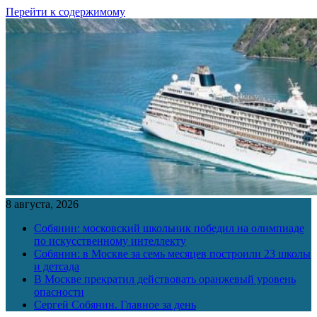
Перейти к содержимому
8 августа, 2026
Собянин: московский школьник победил на олимпиаде
по искусственному интеллекту
Собянин: в Москве за семь месяцев построили 23 школы
и детсада
В Москве прекратил действовать оранжевый уровень
опасности
Сергей Собянин. Главное за день