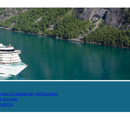
о искусственному интеллекту
 детсада
сности