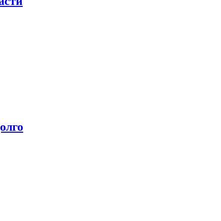
асти
олго