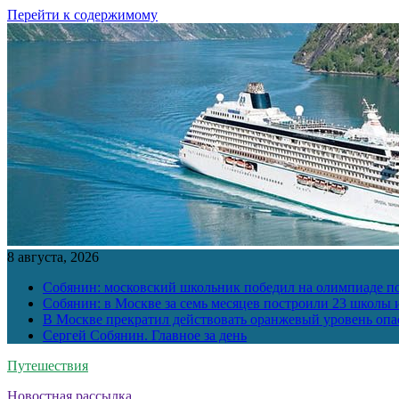
Перейти к содержимому
8 августа, 2026
Собянин: московский школьник победил на олимпиаде п
Собянин: в Москве за семь месяцев построили 23 школы и
В Москве прекратил действовать оранжевый уровень опа
Сергей Собянин. Главное за день
Путешествия
Новостная рассылка