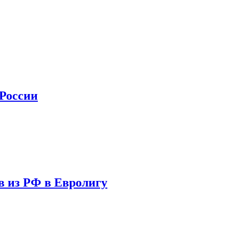
 России
в из РФ в Евролигу