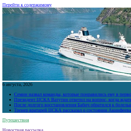
Перейти к содержимому
6 августа, 2026
Семин назвал команды, которые понравились ему в перв
Президент ЦСКА Ватутин ответил на вопрос, когда ждат
После долгого восстановления Бабич обратился к болел
Тренер вратарей ЦСКА рассказал о состоянии Акинфеева
Путешествия
Новостная рассылка