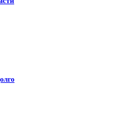
асти
олго