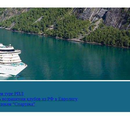
ом туре РПЛ
ь возращения клубов из РФ в Евролигу
ьщикам “Спартака”