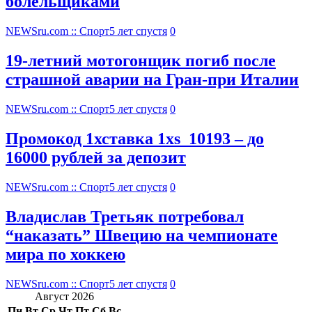
болельщиками
NEWSru.com :: Спорт
5 лет спустя
0
19-летний мотогонщик погиб после
страшной аварии на Гран-при Италии
NEWSru.com :: Спорт
5 лет спустя
0
Промокод 1хставка 1xs_10193 – до
16000 рублей за депозит
NEWSru.com :: Спорт
5 лет спустя
0
Владислав Третьяк потребовал
“наказать” Швецию на чемпионате
мира по хоккею
NEWSru.com :: Спорт
5 лет спустя
0
Август 2026
Пн
Вт
Ср
Чт
Пт
Сб
Вс