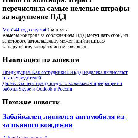
перечислила самые нелепые штрафы
за нарушение ПДД
Мир24
4 года спустя
0
1 минуты
Камеры контроля за соблюдением ПДД могут дать сбой, из-
за которого автовладельцу может прийти штраф
за нарушение, которого он не совершал.
Навигация по записям
Предыдущая:
Как сотрудники ГИБДД издалека вычисляют
пьяных водителей
Далее:
Эксперт предупредил о возможном прекращении
работы Skype и Outlook в России
Похожие новости
Забайкалец лишился автомобиля из-
за пьяного вождения
Zab.ru
3 года спустя
0