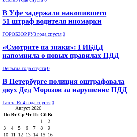
В Уфе задержали накопившего
51 штраф водителя иномарки
ГОРОБЗОР.РУ
3 года спустя
0
«Смотрите на знаки»: ГИБДД
напомнила о новых правилах ПДД
Deita.ru
3 года спустя
0
В Петербурге полиция оштрафовала
двух Дед Морозов за нарушение ПДД
Газета.Ru
4 года спустя
0
Август 2026
Пн
Вт
Ср
Чт
Пт
Сб
Вс
1
2
3
4
5
6
7
8
9
10
11
12
13
14
15
16