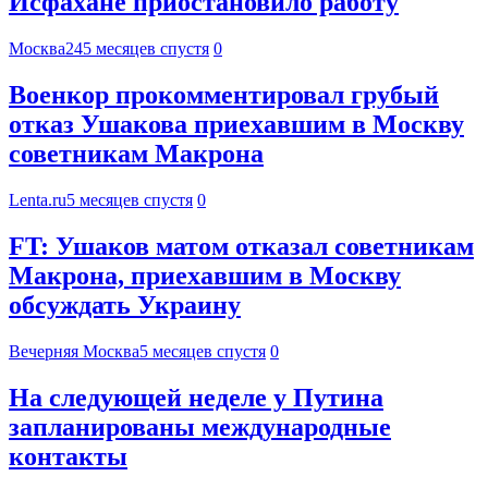
Исфахане приостановило работу
Москва24
5 месяцев спустя
0
Военкор прокомментировал грубый
отказ Ушакова приехавшим в Москву
советникам Макрона
Lenta.ru
5 месяцев спустя
0
FT: Ушаков матом отказал советникам
Макрона, приехавшим в Москву
обсуждать Украину
Вечерняя Москва
5 месяцев спустя
0
На следующей неделе у Путина
запланированы международные
контакты