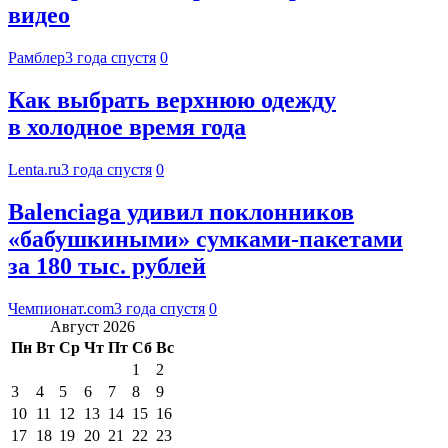
видео
Рамблер
3 года спустя
0
Как выбрать верхнюю одежду
в холодное время года
Lenta.ru
3 года спустя
0
Balenciaga удивил поклонников
«бабушкиными» сумками-пакетами
за 180 тыс. рублей
Чемпионат.com
3 года спустя
0
Август 2026
Пн
Вт
Ср
Чт
Пт
Сб
Вс
1
2
3
4
5
6
7
8
9
10
11
12
13
14
15
16
17
18
19
20
21
22
23