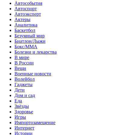
Автособытия
Автоспорт
Автоэксперт
Актеры
Аналитика
Баскетбол
Безумный мир
Биатлон/Лыжи
Бокс/MMA
Болезни и лекарства
В мире
В России
Вещи
Военные новости
Волейбол
Гаджеты
Дети
Дом и сад
Еда
Звёзды
Здоровье
Игры
Импортозамещение
Интернет
Истории