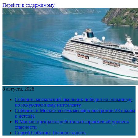
Перейти к содержимому
8 августа, 2026
Собянин: московский школьник победил на олимпиаде
по искусственному интеллекту
Собянин: в Москве за семь месяцев построили 23 школы
и детсада
В Москве прекратил действовать оранжевый уровень
опасности
Сергей Собянин. Главное за день