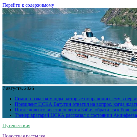
Перейти к содержимому
7 августа, 2026
Семин назвал команды, которые понравились ему в перв
Президент ЦСКА Ватутин ответил на вопрос, когда ждат
После долгого восстановления Бабич обратился к болел
Тренер вратарей ЦСКА рассказал о состоянии Акинфеева
Путешествия
Новостная рассылка