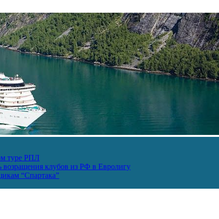
ом туре РПЛ
ь возращения клубов из РФ в Евролигу
ьщикам “Спартака”