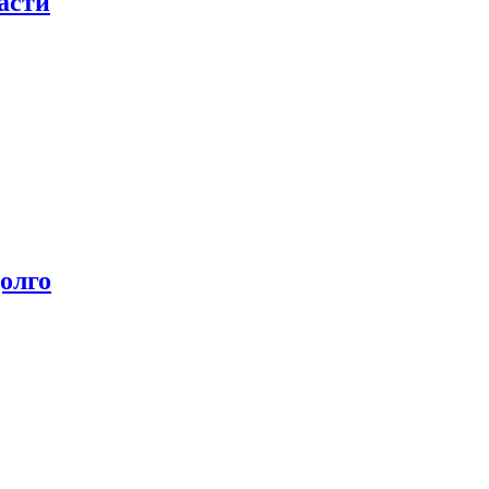
асти
олго