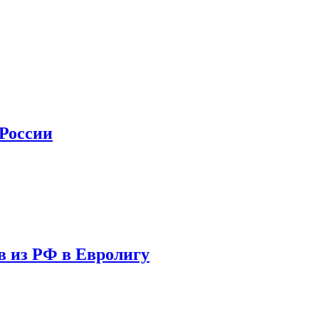
 России
в из РФ в Евролигу