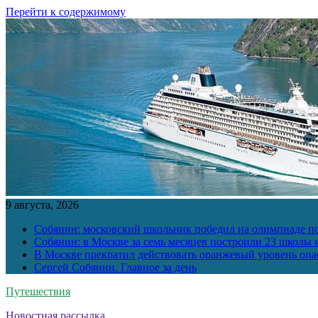
Перейти к содержимому
9 августа, 2026
Собянин: московский школьник победил на олимпиаде п
Собянин: в Москве за семь месяцев построили 23 школы и
В Москве прекратил действовать оранжевый уровень опа
Сергей Собянин. Главное за день
Путешествия
Новостная рассылка