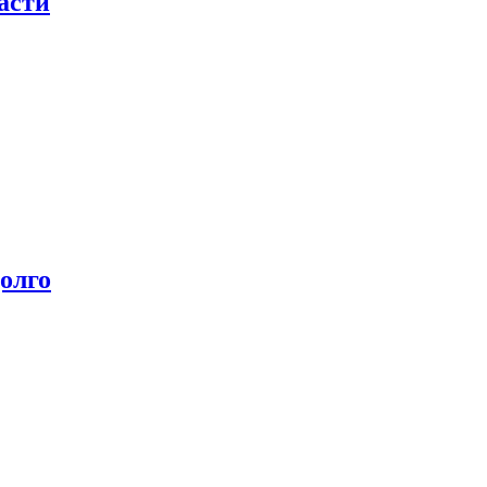
асти
олго