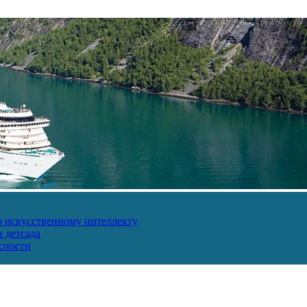
о искусственному интеллекту
 детсада
сности